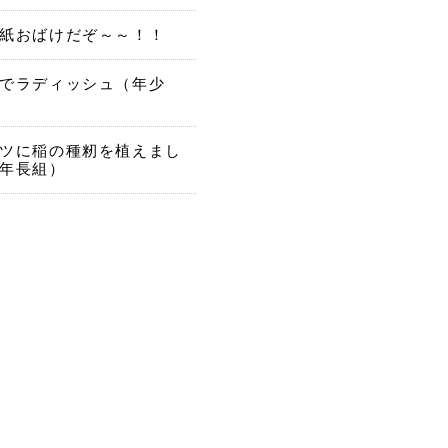
紙おばけだぞ～～！！
でラディッシュ（年少
ツに稲の種籾を植えまし
年長組）