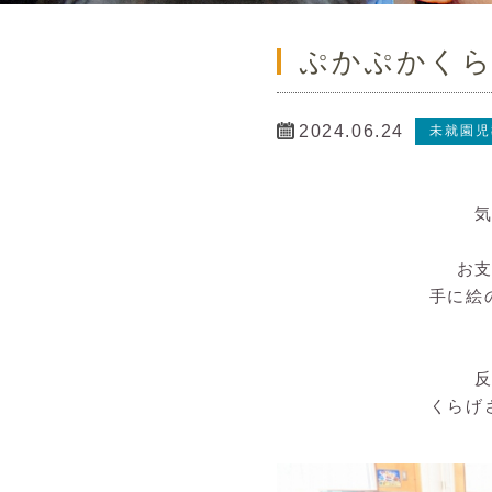
ぷかぷかく
2024.06.24
未就園児
お
手に絵
くらげ