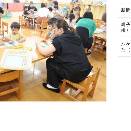
新聞
親子
組）
バケ
た（