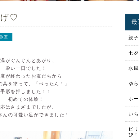
らげ♡
最
教室
親子
七夕
気温がぐんぐんとあがり、
暑い一日でした！
水風
支度が終わったお友だちから
ゆら
の具を塗って、「ぺったん！」
手形を押しました！！
ホー
初めての体験！
反応はさまざまでしたが、
いち
さんの可愛い足ができました！
ビリ
び！