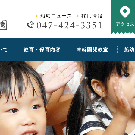
学校法人浄智学園 船橋幼稚園
船幼ニュース
採用情報
いて
教育・保育内容
未就園児教室
船幼