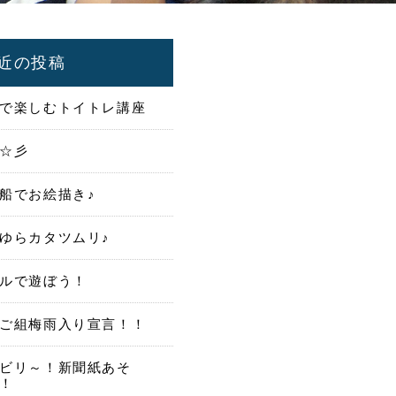
近の投稿
で楽しむトイトレ講座
☆彡
船でお絵描き♪
ゆらカタツムリ♪
ルで遊ぼう！
ご組梅雨入り宣言！！
ビリ～！新聞紙あそ
！