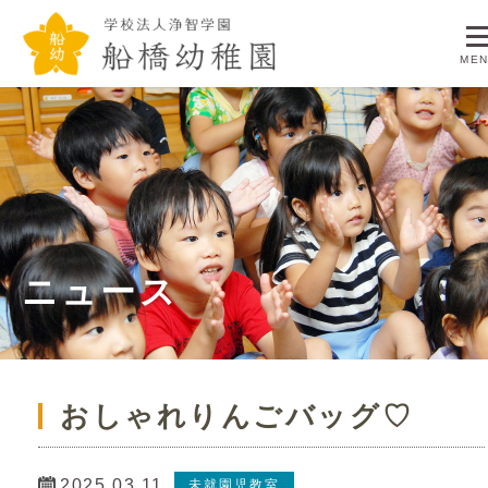
学校法人浄智学
ME
ニュース
おしゃれりんごバッグ♡
2025.03.11
未就園児教室