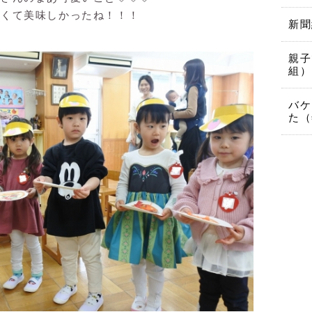
しくて美味しかったね！！！
新聞
親子
組）
バケ
た（