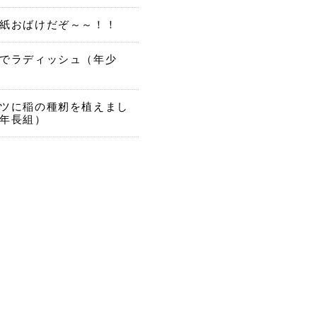
紙おばけだぞ～～！！
でラディッシュ（年少
ツに稲の種籾を植えまし
年長組）