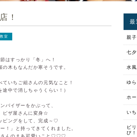
店！
最
教室
親子
七夕
季節はすっかり「冬」へ！
桜の木もなんだか寒そうです。
水風
ゆら
べていちご組さんの元気なこと！
を途中で消しちゃうくらい！）
ホー
サンバイザーをかぶって、
いち
ピザ屋さんに変身☆
ッピングをして、完成～♡
ビリ
せー！」と持ってきてくれました。
び！
屋さんのまあ可愛いこと♡♡♡