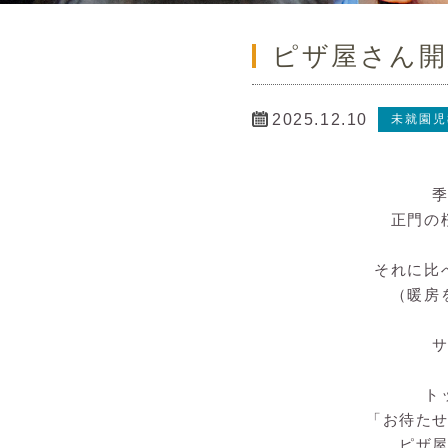
ピザ屋さん開
2025.12.10
未就園児
正門の
それに比
（暖房
ト
「お待た
ピザ