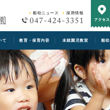
学校法人浄智学園 船橋幼稚園
船幼ニュース
採用情報
いて
教育・保育内容
未就園児教室
船幼